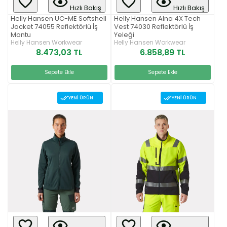
Hızlı Bakış
Hızlı Bakış
Helly Hansen UC-ME Softshell
Helly Hansen Alna 4X Tech
Jacket 74055 Reflektörlü İş
Vest 74030 Reflektörlü İş
Montu
Yeleği
Helly Hansen Workwear
Helly Hansen Workwear
8.473,03 TL
6.858,89 TL
Sepete Ekle
Sepete Ekle
YENI ÜRÜN
YENI ÜRÜN