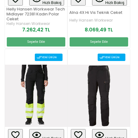
Hızlı Bakış
Hızlı Bakış
Helly Hansen Workwear Tech
Alna 4X Hi Vis Teknik Ceket
Midlayer 72381 Kadın Polar
Ceket
Helly Hansen Workwear
Helly Hansen Workwear
8.069,49 TL
7.262,42 TL
Sepete Ekle
Sepete Ekle
YENI ÜRÜN
YENI ÜRÜN