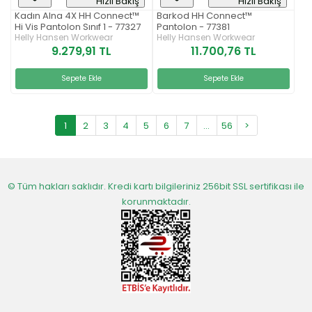
Hızlı Bakış
Hızlı Bakış
Kadın Alna 4X HH Connect™
Barkod HH Connect™
Hi Vis Pantolon Sınıf 1 - 77327
Pantolon - 77381
Helly Hansen Workwear
Helly Hansen Workwear
9.279,91 TL
11.700,76 TL
Sepete Ekle
Sepete Ekle
1
2
3
4
5
6
7
...
56
>
© Tüm hakları saklıdır. Kredi kartı bilgileriniz 256bit SSL sertifikası ile
korunmaktadır.