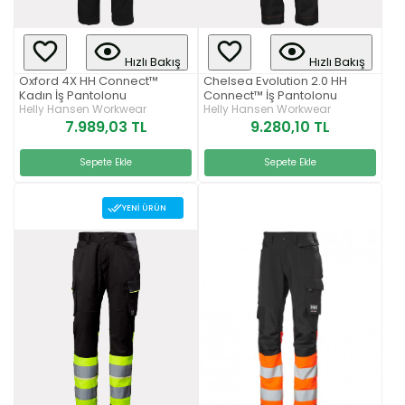
Hızlı Bakış
Hızlı Bakış
Oxford 4X HH Connect™
Chelsea Evolution 2.0 HH
Kadın İş Pantolonu
Connect™ İş Pantolonu
Helly Hansen Workwear
Helly Hansen Workwear
7.989,03 TL
9.280,10 TL
Sepete Ekle
Sepete Ekle
YENI ÜRÜN