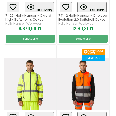
Hızlı Bakış
Hızlı Bakış
74291 Helly Hansen® Oxford
74142 Helly Hansen® Chelsea
Kışlık Softshell İş Ceketi
Evolution 2.0 Softshell Ceket
Helly Hansen Workwear
Helly Hansen Workwear
8.876,56 TL
12.911,31 TL
Sepete Ekle
Sepete Ekle
KAMPANYALI
ÜRÜN
YENI ÜRÜN