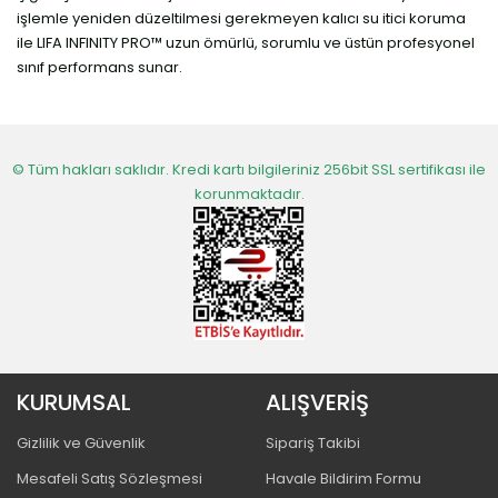
işlemle yeniden düzeltilmesi gerekmeyen kalıcı su itici koruma
ile LIFA INFINITY PRO™ uzun ömürlü, sorumlu ve üstün profesyonel
sınıf performans sunar.
© Tüm hakları saklıdır. Kredi kartı bilgileriniz 256bit SSL sertifikası ile
korunmaktadır.
KURUMSAL
ALIŞVERİŞ
Gizlilik ve Güvenlik
Sipariş Takibi
Mesafeli Satış Sözleşmesi
Havale Bildirim Formu