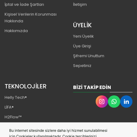
İptal ve İade Şartları
İletişim
Kişisel Verilerin Korunması
Hakkında
ÜYELİK
Hakkımızda
Yeni Üyelik
Üye Girişi
Şifremi Unuttum
Sepetiniz
TEKNOLOJİLER
BIZI TAKIP EDIN
Helly Tech®
LİFA®
H2Flow™
LIFALOFT™️
Bu internet sitesinde sizlere daha iyi hizmet sunulabilmesi
Lifa Infinity Pro™
için Cookieler kullanılmaktadır. Cookie tercihlerinizi