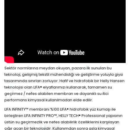
Sektör normlarına meydan okuyan, pazara ilk sunulan bu
teknoloji, gelişmiş tekstil mühendisliği ve geliştirme yoluyla giysi
tasarımında sınırları zorluyor. Hafif ve hidrofobik bir Helly Hansen
teknolojisi olan LIFA® elyaflarımızı kullanarak, tamamen su
geçirmez / nefes alabilen membran ve dayanıklı su itici
performans kimyasal kullanılmadan elde edilir.
LIFA INFINITY™ membranı %100 LIFA® hidrofobik yüz kumaşı ile
birleştiren LIFA INFINITY PRO™, HELLY TECH® Professional yapısının
üstün su geçirmezlik ve nefes alabilirlik özelliklerini karşılayan
çığır açan bir teknolojidir. Kullanımdan sonra asla kimyasal