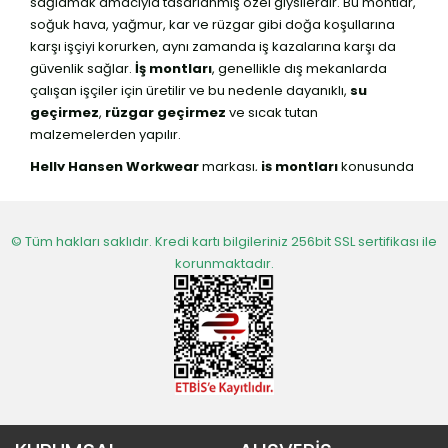
sağlamak amacıyla tasarlanmış özel giysilerdir. Bu montlar,
soğuk hava, yağmur, kar ve rüzgar gibi doğa koşullarına
karşı işçiyi korurken, aynı zamanda iş kazalarına karşı da
güvenlik sağlar.
İş montları
, genellikle dış mekanlarda
çalışan işçiler için üretilir ve bu nedenle dayanıklı,
su
geçirmez
,
rüzgar geçirmez
ve sıcak tutan
malzemelerden yapılır.
Helly Hansen Workwear
markası,
iş montları
konusunda
dünya çapında tanınan ve güvenilen bir markadır.
Kaliteli
iş montları
, işçilerin zorlu şartlar altında bile güvenli ve
rahat çalışmasını sağlar. Özellikle açık havada çalışanlar
© Tüm hakları saklıdır. Kredi kartı bilgileriniz 256bit SSL sertifikası ile
için tasarlanan montlar, sadece işçinin vücudunu sıcak
korunmaktadır.
tutmakla kalmaz, aynı zamanda güvenliğini de artırır.
Örneğin,
reflektörlü montlar
, gece veya düşük ışık
koşullarında çalışan işçilerin fark edilmesini sağlar ve bu da
olası kazaların önüne geçer.
İş Kıyafetlerinde Kalite ve Güven
Helly Hansen Workwear
, 140 yılı aşkın bir süredir iş
güvenliği ekipmanları ve iş kıyafetleri üretimi yapan köklü bir