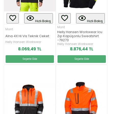
Hızlı Bakış
Hızlı Bakış
Mont
Mont
Helly Hansen Workwear Icu
Alna 4X Hi Vis Teknik Ceket
Zıp Kapüşonlu Sweatshirt
-79273
Helly Hansen Workwear
Helly Hansen Workwear
8.069,49 TL
8.876,44 TL
Sepete Ekle
Sepete Ekle