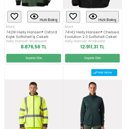
Hızlı Bakış
Hızlı Bakış
Mont
Mont
74291 Helly Hansen® Oxford
74142 Helly Hansen® Chelsea
Kışlık Softshell İş Ceketi
Evolution 2.0 Softshell Ceket
Helly Hansen Workwear
Helly Hansen Workwear
8.876,56 TL
12.911,31 TL
Sepete Ekle
Sepete Ekle
YENI ÜRÜN