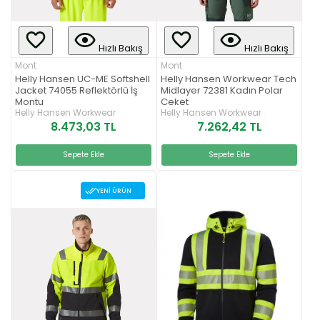
Hızlı Bakış
Hızlı Bakış
Mont
Mont
Helly Hansen UC-ME Softshell
Helly Hansen Workwear Tech
Jacket 74055 Reflektörlü İş
Midlayer 72381 Kadın Polar
Montu
Ceket
Helly Hansen Workwear
Helly Hansen Workwear
8.473,03 TL
7.262,42 TL
Sepete Ekle
Sepete Ekle
YENI ÜRÜN