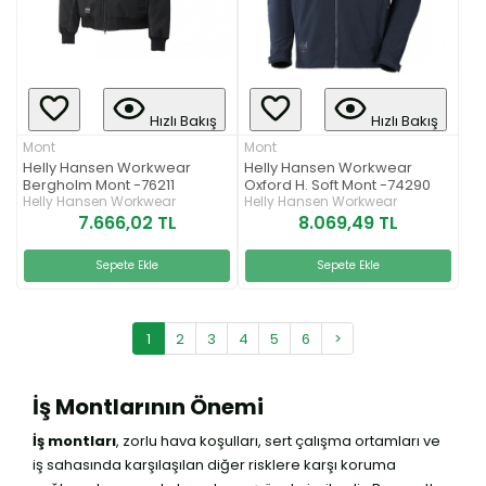
Hızlı Bakış
Hızlı Bakış
Mont
Mont
Helly Hansen Workwear
Helly Hansen Workwear
Bergholm Mont -76211
Oxford H. Soft Mont -74290
Helly Hansen Workwear
Helly Hansen Workwear
7.666,02 TL
8.069,49 TL
Sepete Ekle
Sepete Ekle
1
2
3
4
5
6
>
İş Montlarının Önemi
İş montları
, zorlu hava koşulları, sert çalışma ortamları ve
iş sahasında karşılaşılan diğer risklere karşı koruma