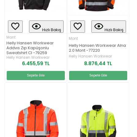
Hızlı Bakış
Hızlı Bakış
Mont
Mont
Helly Hansen Workwear
Helly Hansen Workwear Alna
Addvıs Zıp Kapüşonlu
2.0 Mont -77220
Sweatshirt Cl -79259
Helly Hansen Workwear
Helly Hansen Workwear
6.455,59 TL
8.876,44 TL
Sepete Ekle
Sepete Ekle