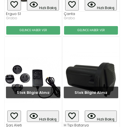
Hızlı Bakış
Hızlı Bakış
Erguo S1
Çanta
Grabo
Grabo
GELİNCE HABER VER
GELİNCE HABER VER
Stok Bilgisi Alınız
Stok Bilgisi Alınız
Hızlı Bakış
Hızlı Bakış
Şarj Aleti
H Tipi Batarya