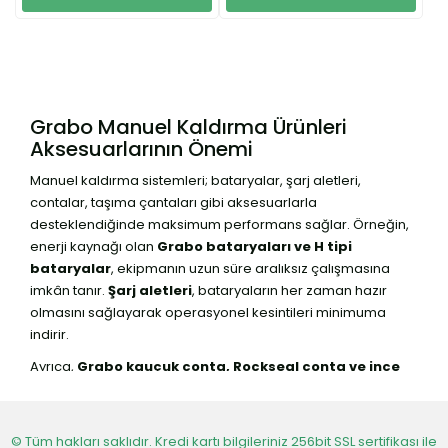
Grabo Manuel Kaldırma Ürünleri
Aksesuarlarının Önemi
Manuel kaldırma sistemleri; bataryalar, şarj aletleri,
contalar, taşıma çantaları gibi aksesuarlarla
desteklendiğinde maksimum performans sağlar. Örneğin,
enerji kaynağı olan
Grabo bataryaları ve H tipi
bataryalar
, ekipmanın uzun süre aralıksız çalışmasına
imkân tanır.
Şarj aletleri
, bataryaların her zaman hazır
olmasını sağlayarak operasyonel kesintileri minimuma
indirir.
Ayrıca,
Grabo kauçuk conta, Rockseal conta ve ince
conta
gibi contalar, kaldırma ekipmanlarının güvenli ve
sızdırmaz çalışmasını garanti eder. Bu aksesuarlar,
ekipmanın hem dayanıklılığını artırır hem de kullanım
© Tüm hakları saklıdır. Kredi kartı bilgileriniz 256bit SSL sertifikası ile