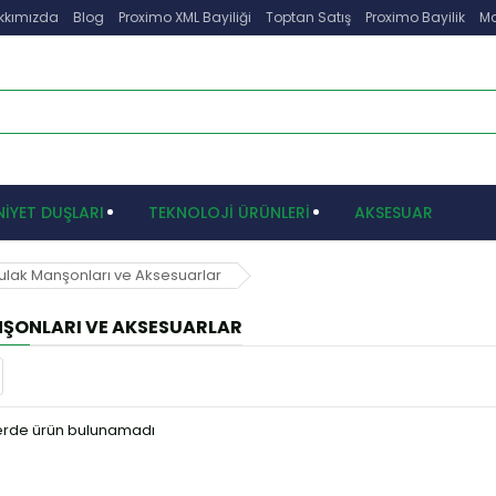
kkımızda
Blog
Proximo XML Bayiliği
Toptan Satış
Proximo Bayilik
Ma
İYET DUŞLARI
TEKNOLOJİ ÜRÜNLERİ
AKSESUAR
ulak Manşonları ve Aksesuarlar
ŞONLARI VE AKSESUARLAR
terde ürün bulunamadı