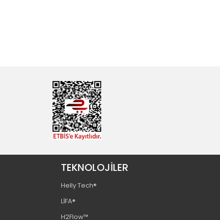
TEKNOLOJİLER
Helly Tech®
LİFA®
H2Flow™