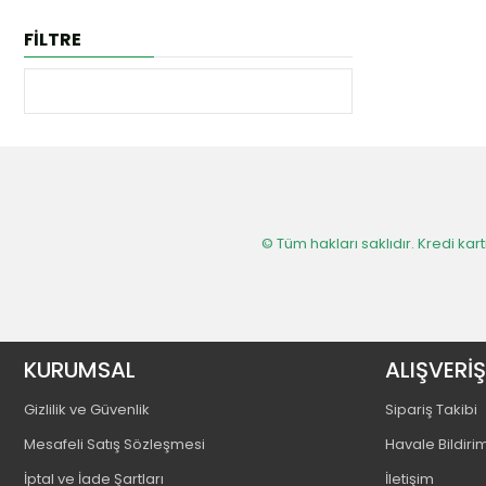
FİLTRE
© Tüm hakları saklıdır. Kredi kartı
KURUMSAL
ALIŞVERİŞ
Gizlilik ve Güvenlik
Sipariş Takibi
Mesafeli Satış Sözleşmesi
Havale Bildiri
İptal ve İade Şartları
İletişim