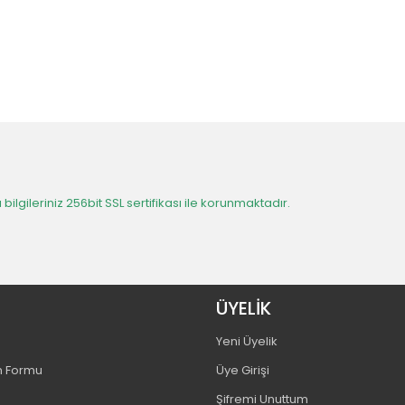
 bilgileriniz 256bit SSL sertifikası ile korunmaktadır.
ÜYELİK
Yeni Üyelik
m Formu
Üye Girişi
Şifremi Unuttum