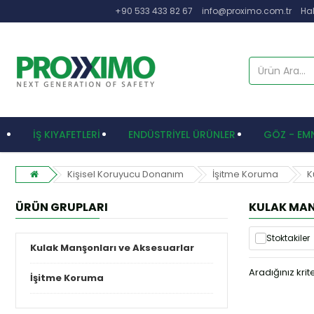
+90 533 433 82 67
info@proximo.com.tr
Ha
İŞ KIYAFETLERİ
ENDÜSTRİYEL ÜRÜNLER
GÖZ - EMN
Kişisel Koruyucu Donanım
İşitme Koruma
K
ÜRÜN GRUPLARI
KULAK MAN
Stoktakiler
Kulak Manşonları ve Aksesuarlar
Aradığınız kri
İşitme Koruma