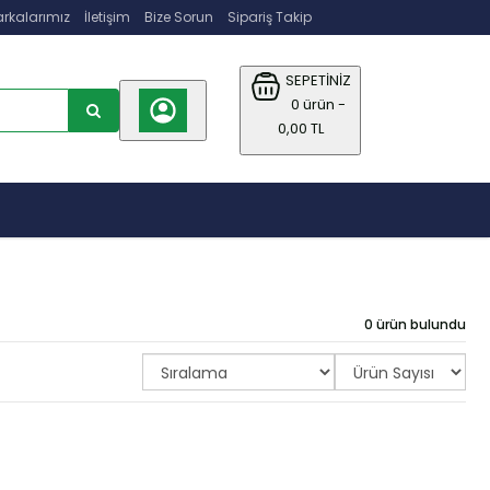
rkalarımız
İletişim
Bize Sorun
Sipariş Takip
SEPETİNİZ
0 ürün -
0,00 TL
0 ürün bulundu