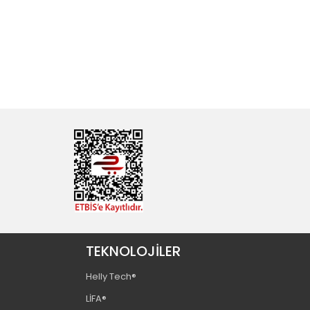
TEKNOLOJİLER
Helly Tech®
LİFA®