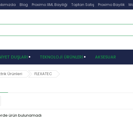
kkımızda
Blog
Proximo XML Bayiliği
Toptan Satış
Proximo Bayilik
Ma
İYET DUŞLARI
TEKNOLOJİ ÜRÜNLERİ
AKSESUAR
rik Ürünleri
FLEXATEC
terde ürün bulunamadı