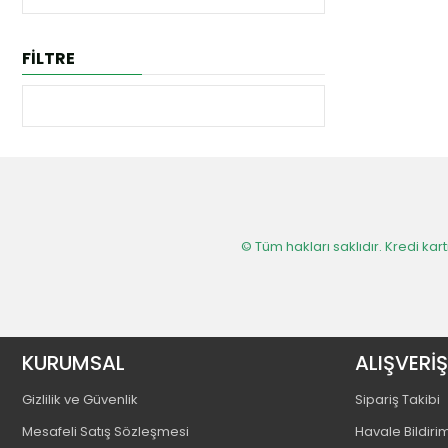
FİLTRE
© Tüm hakları saklıdır. Kredi kartı
KURUMSAL
ALIŞVERİŞ
Gizlilik ve Güvenlik
Sipariş Takibi
Mesafeli Satış Sözleşmesi
Havale Bildiri