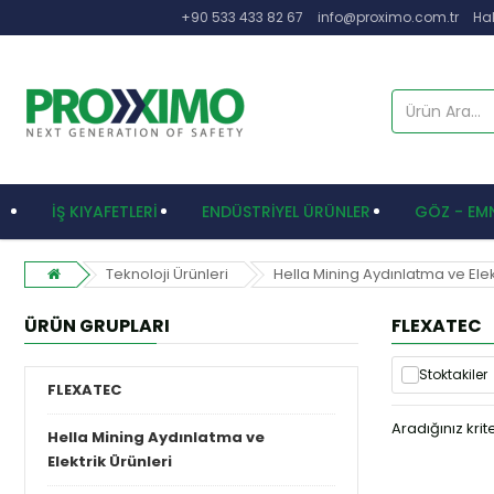
+90 533 433 82 67
info@proximo.com.tr
Ha
İŞ KIYAFETLERİ
ENDÜSTRİYEL ÜRÜNLER
GÖZ - EMN
Teknoloji Ürünleri
Hella Mining Aydınlatma ve Elekt
ÜRÜN GRUPLARI
FLEXATEC
Stoktakiler
FLEXATEC
Aradığınız kri
Hella Mining Aydınlatma ve
Elektrik Ürünleri