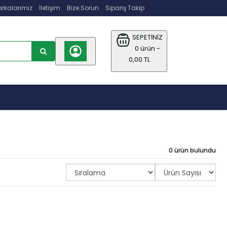
rkalarımız
İletişim
Bize Sorun
Sipariş Takip
SEPETİNİZ
0 ürün -
0,00 TL
0 ürün bulundu