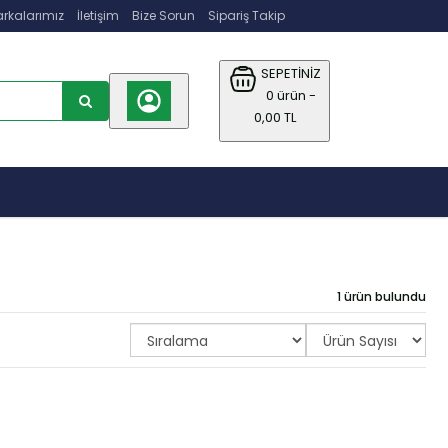
rkalarımız
İletişim
Bize Sorun
Sipariş Takip
SEPETİNİZ
0 ürün -
0,00 TL
1 ürün bulundu