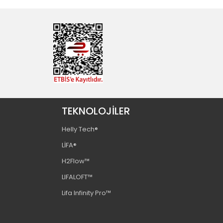
TEKNOLOJİLER
Helly Tech®
LİFA®
H2Flow™
LIFALOFT™️
Lifa Infinity Pro™