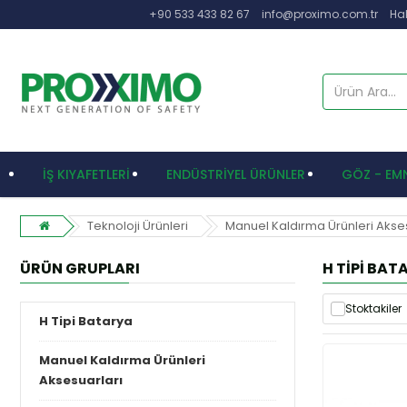
+90 533 433 82 67
info@proximo.com.tr
Ha
İŞ KIYAFETLERİ
ENDÜSTRİYEL ÜRÜNLER
GÖZ - EMN
Teknoloji Ürünleri
Manuel Kaldırma Ürünleri Akse
ÜRÜN GRUPLARI
H TIPI BAT
Stoktakiler
H Tipi Batarya
Manuel Kaldırma Ürünleri
Aksesuarları