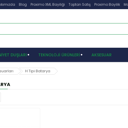
kkımızda
Blog
Proximo XML Bayiliği
Toptan Satış
Proximo Bayilik
Ma
İYET DUŞLARI
TEKNOLOJİ ÜRÜNLERİ
AKSESUAR
suarları
H Tipi Batarya
ARYA