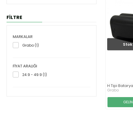
FİLTRE
MARKALAR
Stok 
Grabo (1)
FIYAT ARALIĞI
24.9 - 49.9 (1)
H Tipi Batary
Grabo
GELİ