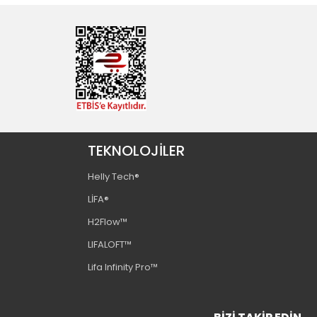
TEKNOLOJİLER
Helly Tech®
LİFA®
H2Flow™
LIFALOFT™️
Lifa Infinity Pro™