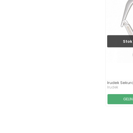
Stok 
Irudek Sekura
Irudek
GELİ