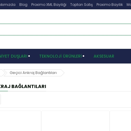
kkımızda
Blog
Proximo XML Bayiliği
Toptan Satış
Proximo Bayilik
Ma
İYET DUŞLARI
TEKNOLOJİ ÜRÜNLERİ
AKSESUAR
Geçici Ankraj Bağlantıları
KRAJ BAĞLANTILARI