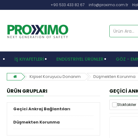
+90 533 433 82 67
info@proximo.com.tr
Ha
İŞ KIYAFETLERİ
ENDÜSTRİYEL ÜRÜNLER
GÖZ - EMN
Kişisel Koruyucu Donanım
Düşmekten Korunma
ÜRÜN GRUPLARI
GEÇICI AN
Stoktakiler
Geçici Ankraj Bağlantıları
Düşmekten Korunma