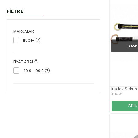
FİLTRE
MARKALAR
Irudek (7)
Stok 
FIYAT ARALIĞI
49.9 - 99.9 (7)
Irudek Sekura
Irudek
GELİ