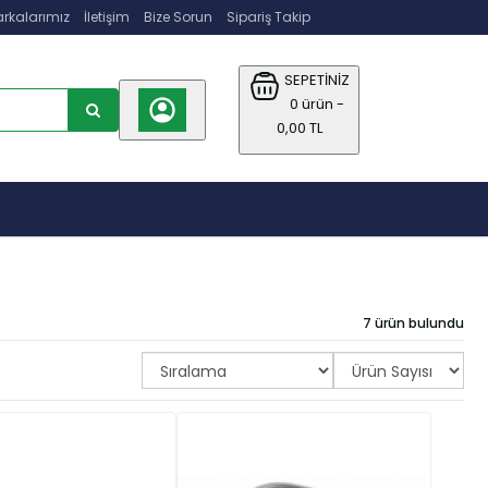
rkalarımız
İletişim
Bize Sorun
Sipariş Takip
SEPETİNİZ
0 ürün -
0,00 TL
7 ürün bulundu