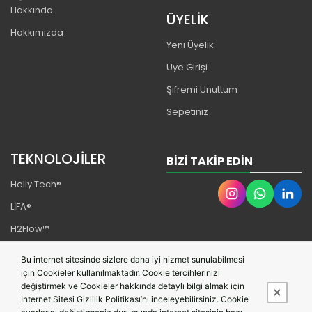
Hakkında
ÜYELİK
Hakkımızda
Yeni Üyelik
Üye Girişi
Şifremi Unuttum
Sepetiniz
TEKNOLOJİLER
BIZI TAKIP EDIN
Helly Tech®
LİFA®
H2Flow™
LIFALOFT™️
Bu internet sitesinde sizlere daha iyi hizmet sunulabilmesi
Lifa Infinity Pro™
için Cookieler kullanılmaktadır. Cookie tercihlerinizi
değiştirmek ve Cookieler hakkında detaylı bilgi almak için
İnternet Sitesi Gizlilik Politikası’nı inceleyebilirsiniz. Cookie