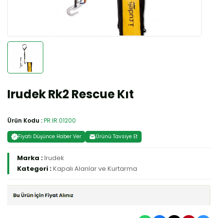
Irudek Rk2 Rescue Kıt
Ürün Kodu :
PR.IR.01200
Fiyatı Düşünce Haber Ver
Ürünü Tavsiye Et
Marka :
Irudek
Kategori :
Kapalı Alanlar ve Kurtarma