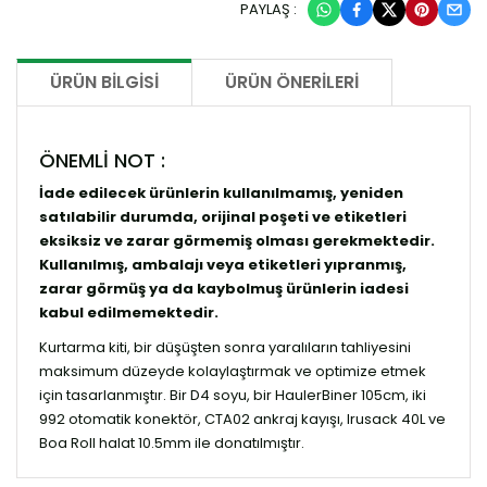
PAYLAŞ :
ÜRÜN BILGISI
ÜRÜN ÖNERILERI
ÖNEMLİ NOT :
İade edilecek ürünlerin kullanılmamış, yeniden
satılabilir durumda, orijinal poşeti ve etiketleri
eksiksiz ve zarar görmemiş olması gerekmektedir.
Kullanılmış, ambalajı veya etiketleri yıpranmış,
zarar görmüş ya da kaybolmuş ürünlerin iadesi
kabul edilmemektedir.
Kurtarma kiti, bir düşüşten sonra yaralıların tahliyesini
maksimum düzeyde kolaylaştırmak ve optimize etmek
için tasarlanmıştır. Bir D4 soyu, bir HaulerBiner 105cm, iki
992 otomatik konektör, CTA02 ankraj kayışı, Irusack 40L ve
Boa Roll halat 10.5mm ile donatılmıştır.