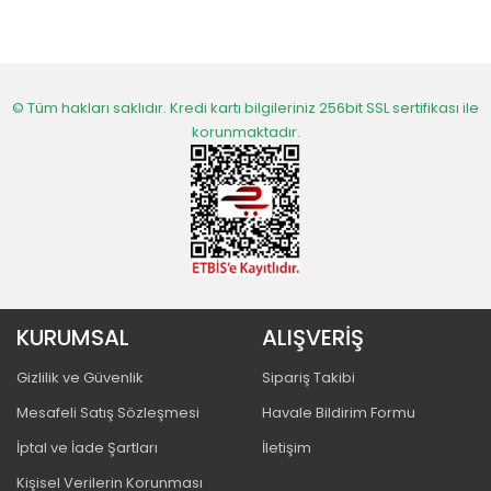
© Tüm hakları saklıdır. Kredi kartı bilgileriniz 256bit SSL sertifikası ile
korunmaktadır.
KURUMSAL
ALIŞVERİŞ
Gizlilik ve Güvenlik
Sipariş Takibi
Mesafeli Satış Sözleşmesi
Havale Bildirim Formu
İptal ve İade Şartları
İletişim
Kişisel Verilerin Korunması