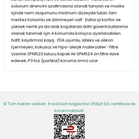
solunum direncini azaltmasına olanak tanıyan ve maske
içinde nem oluşumunu minimum düzeyde tutan, tam
merkez konumlu ve dönmeyen valf · Daha iyi konfor ve
yüksek nemli ya da ıslak koşullarda dahi güvenli kullanıma
olanak tanımak için 4 konumda kolayca ayarlanabilen
hafif, kaydırmaz kayış · FDA uyumlu, lateks ve silikon
içermeyen, kokusuz ve hipo-alerjik materyaller · Filtre
üzerine SPM523 tutucu kapak ile SPM524 ön filtre ilave
ederek; P3 toz (partikül) koruma ömrü uzar
© Tüm hakları saklıdır. Kredi kartı bilgileriniz 256bit SSL sertifikası ile
korunmaktadır.