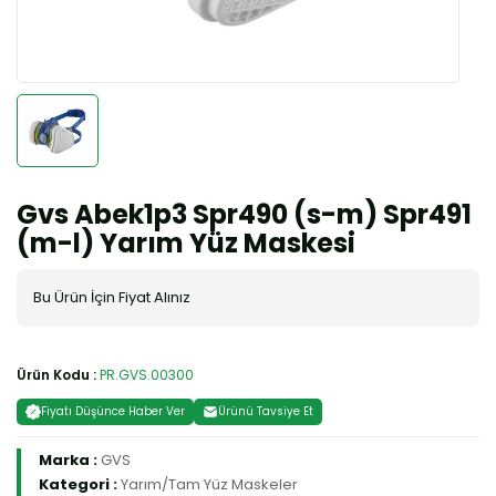
Gvs Abek1p3 Spr490 (s-m) Spr491
(m-l) Yarım Yüz Maskesi
Bu Ürün İçin Fiyat Alınız
Ürün Kodu :
PR.GVS.00300
Fiyatı Düşünce Haber Ver
Ürünü Tavsiye Et
Marka :
GVS
Kategori :
Yarım/Tam Yüz Maskeler