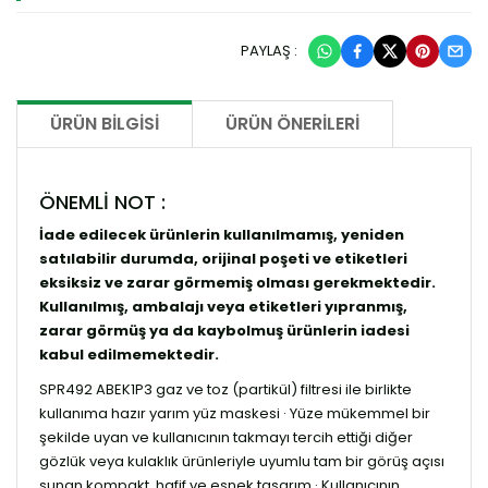
PAYLAŞ :
ÜRÜN BILGISI
ÜRÜN ÖNERILERI
ÖNEMLİ NOT :
İade edilecek ürünlerin kullanılmamış, yeniden
satılabilir durumda, orijinal poşeti ve etiketleri
eksiksiz ve zarar görmemiş olması gerekmektedir.
Kullanılmış, ambalajı veya etiketleri yıpranmış,
zarar görmüş ya da kaybolmuş ürünlerin iadesi
kabul edilmemektedir.
SPR492 ABEK1P3 gaz ve toz (partikül) filtresi ile birlikte
kullanıma hazır yarım yüz maskesi · Yüze mükemmel bir
şekilde uyan ve kullanıcının takmayı tercih ettiği diğer
gözlük veya kulaklık ürünleriyle uyumlu tam bir görüş açısı
sunan kompakt, hafif ve esnek tasarım · Kullanıcının